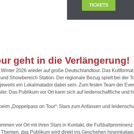
TICKETS
r geht in die Verlängerung!
 Winter 2026 wieder auf große Deutschlandtour. Das Kultformat 
nd Showbereich Station. Der regionale Bezug spielt bei der To
d jeweils ein Lokalmatador dabei sein. Zum festen Team der Ev
r. Das Publikum vor Ort kann sich auf leidenschaftliche und 
eim „Doppelpass on Tour“: Stars zum Anfassen und leidenschaft
men vor Ort mit ihren Stars in Kontakt, die Fußballprominenz
le Themen, das Publikum wird direkt ins Geschehen hineinkatapul