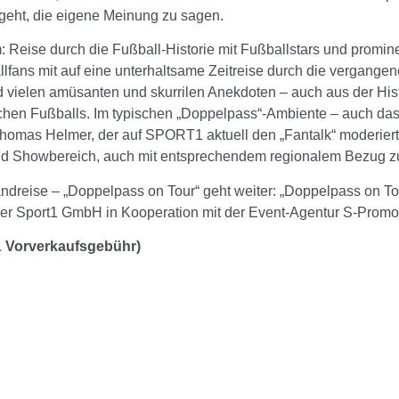
eht, die eigene Meinung zu sagen.
m: Reise durch die Fußball-Historie mit Fußballstars und promi
lfans mit auf eine unterhaltsame Zeitreise durch die vergangen
 vielen amüsanten und skurrilen Anekdoten – auch aus der Hist
schen Fußballs. Im typischen „Doppelpass“-Ambiente – auch da
 Thomas Helmer, der auf SPORT1 aktuell den „Fantalk“ moderiert
nd Showbereich, auch mit entsprechendem regionalem Bezug zu
ndreise – „Doppelpass on Tour“ geht weiter: „Doppelpass on To
n der Sport1 GmbH in Kooperation mit der Event-Agentur S-Promo
. & Vorverkaufsgebühr)