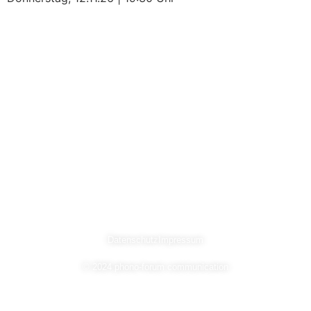
←
Zurück
Weiter
→
Datenschutz
Impressum
© 2024 phono-forum communication